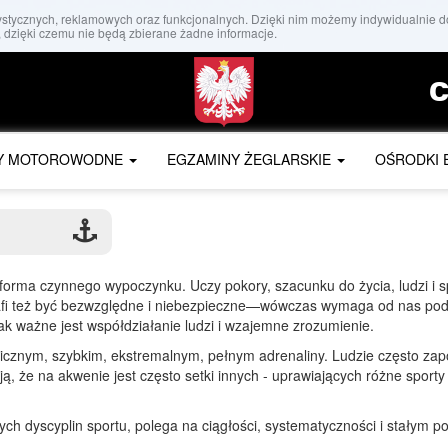
atystycznych, reklamowych oraz funkcjonalnych. Dzięki nim możemy indywidualnie 
 dzięki czemu nie będą zbierane żadne informacje.
C
Y MOTOROWODNE
EGZAMINY ŻEGLARSKIE
OŚRODKI 
forma czynnego wypoczynku. Uczy pokory, szacunku do życia, ludzi i s
potrafi też być bezwzględne i niebezpieczne—wówczas wymaga od nas p
ak ważne jest współdziałanie ludzi i wzajemne zrozumienie.
cznym, szybkim, ekstremalnym, pełnym adrenaliny. Ludzie często z
ą, że na akwenie jest często setki innych - uprawiających różne sport
ch dyscyplin sportu, polega na ciągłości, systematyczności i stałym po