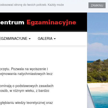
dostosować stronę do twoich potrzeb. Każdy może
ZAMKNIJ
entrum
Egzaminacyjne
EGZAMINACYJNE
GALERIA
przętu. Pozwala na wyciszenie i
odejmowania natychmiastowych lecz
apominają o podstawowych zasadach
y osób, w różnym wieku, z bardzo
głębianiu wiedzy teoretycznej oraz