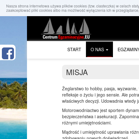
Nasza strona internetowa używa plików cookies (tzw. ciasteczka) w celach st
zaakceptować pliki cookies albo ma możliwość wyłączenia ich w przeglądarce,
START
O NAS
EGZAMIN
MISJA
Żeglarstwo to hobby, pasja, wyzwanie, 
refleksje o życiu i jego sensie. Ale 
właściwych decyzji. Udowadnia wtedy j
Motorowodniactwo jest sportem dynami
bezpieczeństwa i asekuracji. Zapominaj
różnymi umiejętnościami.
Mądrość i umiejętność uprawiania różny
zdobywaniu nowych doświadczeń.